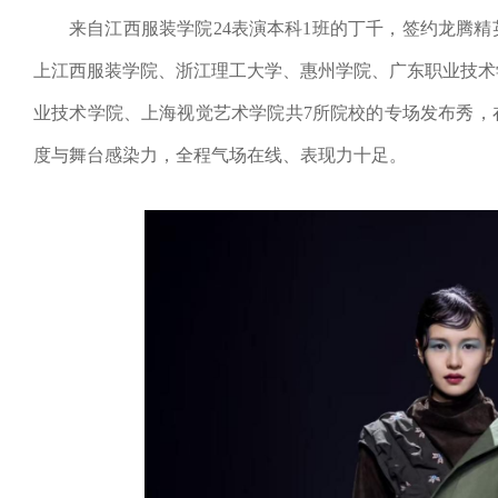
来自江西服装学院
2
4
表演本科
1
班的丁千，
签约龙腾精
上江西服装学院、浙江理工大学、惠州学院、广东职业技术
业技术学院、上海视觉艺术学院共
7
所院校的专场发布秀，
度与舞台感染力
，
全程气场在线
、
表现力十足
。