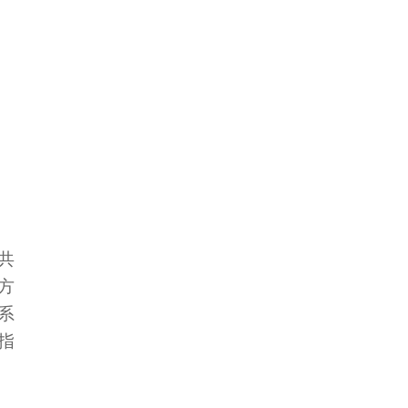
共
方
系
指