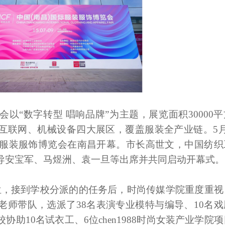
会以“数字转型 唱响品牌”为主题，展览面积30000平
互联网、机械设备四大展区，覆盖服装全产业链。5月
国际服装服饰博览会在南昌开幕。市长高世文，中国纺织
导安宝军、马煜洲、袁一旦等出席并共同启动开幕式。
位，接到学校分派的的任务后，时尚传媒学院重度重视
老师带队，选派了
38名表演专业模特与编导、10名戏
助10名试衣工、6位chen1988时尚女装产业学院项