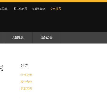
点击搜索
江西服...
招生信息网
江服教务处
党团建设
通知公告
分类
秀
学术交流
校企合作
实践实训